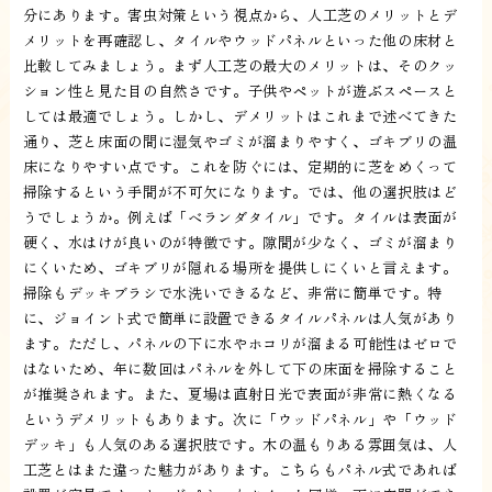
分にあります。害虫対策という視点から、人工芝のメリットとデ
メリットを再確認し、タイルやウッドパネルといった他の床材と
比較してみましょう。まず人工芝の最大のメリットは、そのクッ
ション性と見た目の自然さです。子供やペットが遊ぶスペースと
しては最適でしょう。しかし、デメリットはこれまで述べてきた
通り、芝と床面の間に湿気やゴミが溜まりやすく、ゴキブリの温
床になりやすい点です。これを防ぐには、定期的に芝をめくって
掃除するという手間が不可欠になります。では、他の選択肢はど
うでしょうか。例えば「ベランダタイル」です。タイルは表面が
硬く、水はけが良いのが特徴です。隙間が少なく、ゴミが溜まり
にくいため、ゴキブリが隠れる場所を提供しにくいと言えます。
掃除もデッキブラシで水洗いできるなど、非常に簡単です。特
に、ジョイント式で簡単に設置できるタイルパネルは人気があり
ます。ただし、パネルの下に水やホコリが溜まる可能性はゼロで
はないため、年に数回はパネルを外して下の床面を掃除すること
が推奨されます。また、夏場は直射日光で表面が非常に熱くなる
というデメリットもあります。次に「ウッドパネル」や「ウッド
デッキ」も人気のある選択肢です。木の温もりある雰囲気は、人
工芝とはまた違った魅力があります。こちらもパネル式であれば