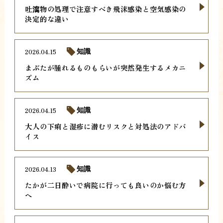
吐瀉物の処理で注意すべき飛沫感染と空気感染の
決定的な違い
2026.04.15
知識
まぶたが腫れるものもらいが突然発生するメカニ
ズム
2026.04.15
知識
大人の下痢と湿疹に潜むリスクと対処法のアドバ
イス
2026.04.13
知識
たかが二日酔いで病院に行っても良いのか悩む方
へ