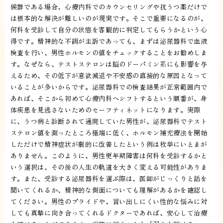
候群である場合、心療内科でのカウンセリングや抗うつ薬だけで
は根本的な解決が難しいのが現実です。そこで重要になるのが、
何科を受診して自分の状態を客観的に判定してもらうかという心
得です。精神的な不調が主訴であっても、まずは泌尿器科で血液
検査を行い、男性ホルモンの値をチェックすることをお勧めしま
す。なぜなら、テストステロンは脳のドーパミン系にも影響を与
えるため、その低下が意欲減退や不安感の直接的な原因となって
いることが多いからです。泌尿器科での検査結果が正常範囲内で
あれば、そこから初めて心療内科へシフトするという順番が、身
体疾患を見逃さないためのセーフティネットになります。実際
に、うつ病と診断されて通院していた男性が、泌尿器科でテスト
ステロン値を測ったところ極端に低く、ホルモン補充療法を開始
しただけで精神症状が劇的に改善したという例は枚挙にいとまが
ありません。このように、男性更年期障害は何科を受診するかと
いう選択は、その後の人生の軌道を大きく変える可能性がありま
す。また、受診する泌尿器科を選ぶ際は、医師がじっくりと話を
聞いてくれるか、精神的な側面についても理解があるかを確認し
てください。男性のプライドや、言い出しにくい性的な悩みに対
しても真摯に向き合ってくれるドクターであれば、安心して治療