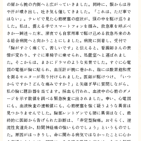
の肩から腕の内側へと広がっていきました。同時に、額からは冷
や汗が噴き出し、吐き気も催してきました。「これは、ただ事で
はない」。テレビで見た心筋梗塞の症状が、頭の中を駆け巡りま
した。私は、震える手でスマートフォンを掴み、救急車を呼ぶべ
きか一瞬迷った末、深夜でも自家用車で駆け込める救急外来のあ
る総合病院へと向かうことにしました。病院に到着し、受付で
「胸がすごく痛くて、苦しいです」と伝えると、看護師さんの表
情が変わり、すぐに車椅子に乗せられ、処置室へと運ばれまし
た。そこからは、まさにドラマのような光景でした。すぐに心電
図の電極が胸に貼られ、血圧計が腕に巻かれ、指には酸素飽和度
を測るモニターが取り付けられました。医師が駆けつけ、「いつ
からですか？どんな痛みですか？」と矢継ぎ早に質問しながら、
私の胸に聴診器を当てます。採血も行われ、血液中の心筋のダメ
ージを示す数値を調べる緊急検査に出されました。幸い、心電図
にも、血液検査の速報値にも、心筋梗塞を強く疑うような異常は
見つかりませんでした。胸部レントゲンでも肺に異常はなく、最
終的に医師から告げられた診断は、「非定型胸痛。おそらく、逆
流性食道炎か、肋間神経痛の強いものでしょう」というものでし
た。原因がはっきりし、命に関わる病気ではなかったことに心か