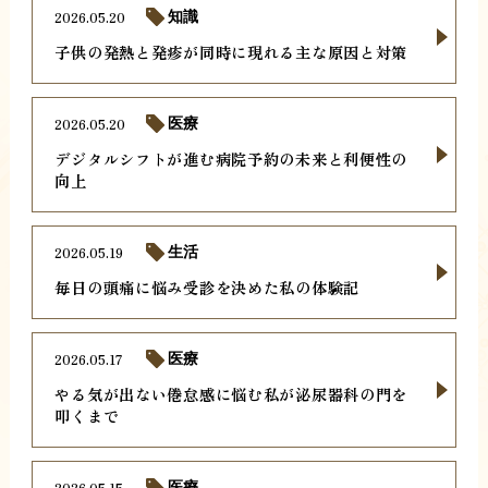
2026.05.20
知識
子供の発熱と発疹が同時に現れる主な原因と対策
2026.05.20
医療
デジタルシフトが進む病院予約の未来と利便性の
向上
2026.05.19
生活
毎日の頭痛に悩み受診を決めた私の体験記
2026.05.17
医療
やる気が出ない倦怠感に悩む私が泌尿器科の門を
叩くまで
2026.05.15
医療