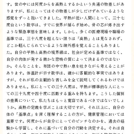
す。世の中には何度からを高熱とするかという共通の物差しがあ
りますが、私にとってはその物差しが少しだけずれているような
感覚をずっと抱いてきました。平熱が低い人間にとって、三十七
度台という数字は、すでに世界が揺らぎ始め、骨の芯が疼き出す
ような緊急事態を意味します。しかし、多くの医療現場や職場の
基準では、三十八度を超えない限りは「高熱」とは見なされず、
どこか軽んじられているような疎外感を覚えることもありまし
た。自分の平熱と高熱の境界線は、社会が定める基準ではなく、
自分の肉体が発する微かな悲鳴の質によって決まるのではない
か。そんなことを、布団の中で熱い息を吐きながら考えることが
あります。体温計が示す数字は、確かに客観的な事実ではありま
すが、それが私の主観的な苦しみを全て説明してくれるわけでは
ありません。私にとっての三十八度は、平熱が標準的な人にとっ
ての三十九度や四十度に匹敵する重みを持ちます。こうした個別
の差異について、私たちはもっと寛容であるべきではないでしょ
うか。高熱の定義を学ぶことは大切ですが、それ以上に、自分の
体の「基準点」を深く理解することの方が、健康管理においては
重要です。何度からが自分にとってのピンチなのかを、過去の経
験から学習し、それに基づいて自分の行動を決定する。それは自