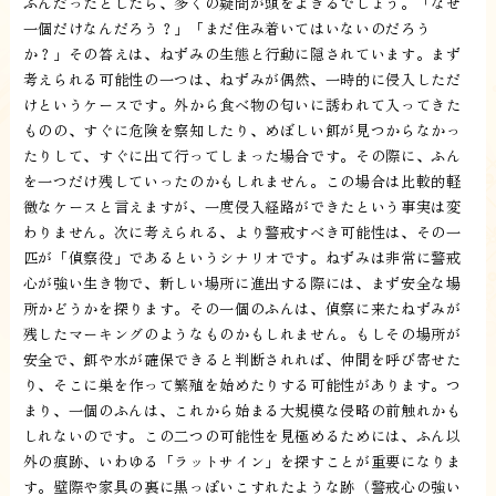
ふんだったとしたら、多くの疑問が頭をよぎるでしょう。「なぜ
一個だけなんだろう？」「まだ住み着いてはいないのだろう
か？」その答えは、ねずみの生態と行動に隠されています。まず
考えられる可能性の一つは、ねずみが偶然、一時的に侵入しただ
けというケースです。外から食べ物の匂いに誘われて入ってきた
ものの、すぐに危険を察知したり、めぼしい餌が見つからなかっ
たりして、すぐに出て行ってしまった場合です。その際に、ふん
を一つだけ残していったのかもしれません。この場合は比較的軽
微なケースと言えますが、一度侵入経路ができたという事実は変
わりません。次に考えられる、より警戒すべき可能性は、その一
匹が「偵察役」であるというシナリオです。ねずみは非常に警戒
心が強い生き物で、新しい場所に進出する際には、まず安全な場
所かどうかを探ります。その一個のふんは、偵察に来たねずみが
残したマーキングのようなものかもしれません。もしその場所が
安全で、餌や水が確保できると判断されれば、仲間を呼び寄せた
り、そこに巣を作って繁殖を始めたりする可能性があります。つ
まり、一個のふんは、これから始まる大規模な侵略の前触れかも
しれないのです。この二つの可能性を見極めるためには、ふん以
外の痕跡、いわゆる「ラットサイン」を探すことが重要になりま
す。壁際や家具の裏に黒っぽいこすれたような跡（警戒心の強い