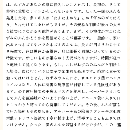
は、ねずみがあなたの家に侵入したことを示す、最初の、そして
非常に重要なサインかもしれないからです。たった一個のふんを
発見した時、多くの人は「たまたまかな」とか「何かのゴミだろ
う」と片付けてしまいがちですが、その安易な判断が後々の大き
な被害につながる可能性があります。まず、その物体が本当にね
ずみのふんかどうかを見極めることが重要です。一般的に、家に
出るクマネズミやハツカネズミのふんは、長さが四ミリから十ミ
リ程度で、色は黒色か茶褐色、形は細長く両端が尖っているのが
特徴です。新しいものは柔らかく光沢がありますが、時間が経つ
と乾燥して脆くなります。もし、これがねずみのふんだと判断し
た場合、次に行うべきは安全で衛生的な処理です。絶対に素手で
触ってはいけません。ねずみのふんには、サルモネラ菌やハンタ
ウイルスなど、人体に有害な病原菌が付着している危険性があり
ます。必ず使い捨ての手袋とマスクを着用し、ペーパータオルな
どでふんを直接触れないように拾い上げ、ビニール袋に入れて口
をしっかりと縛ってから廃棄してください。その後、ふんが落ち
ていた場所とその周辺を、アルコール系の除菌スプレーや次亜塩
素酸ナトリウム溶液で丁寧に拭き上げ、消毒することも忘れては
いけません。たった一個のふんを処理するだけですが、この一連