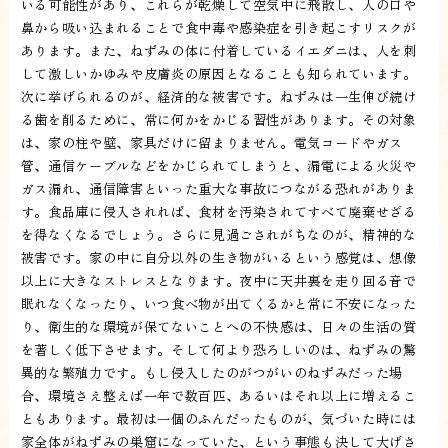
いる可能性があり、これらが乾燥して空気中に飛散し、人の口や
鼻から吸い込まれることで食中毒や感染症を引き起こすリスクが
あります。また、ねずみの体に付着しているイエダニは、人を刺
して激しいかゆみや皮膚炎の原因となることも知られています。
次に挙げられるのが、経済的な被害です。ねずみは一生伸び続け
る歯を削るために、常に何かをかじる習性があります。その対象
は、家の柱や壁、家具だけに留まりません。電気コードやガス
管、通信ケーブルなどをかじられてしまうと、漏電による火災や
ガス漏れ、通信障害といった重大な事故につながる恐れがありま
す。食品庫に侵入されれば、食材を汚染されてすべて廃棄せざる
を得なくなるでしょう。さらに見過ごされがちなのが、精神的な
被害です。家の中に自分以外の生き物がいるという感覚は、想像
以上に大きなストレスとなります。夜中に天井裏を走り回る音で
眠れなくなったり、いつ食べ物が出てくるかと常に不安になった
り、衛生的な環境が保てないことへの不快感は、日々の生活の質
を著しく低下させます。そして何より恐ろしいのは、ねずみの驚
異的な繁殖力です。もし侵入したのがつがいのねずみだった場
合、環境さえ整えば一年で数百匹、あるいはそれ以上に増えるこ
ともあります。最初は一個のふんだったものが、気づいた時には
家全体がねずみの巣窟になっていた、という事態も決して大げさ