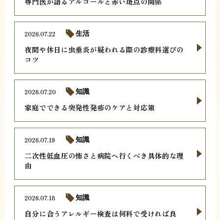
専門医が語るアルコールと赤い斑点の関係
2026.07.22
生活
夜間や休日に虫垂炎が疑われる際の診療科選びの
コツ
2026.07.20
知識
家庭でできる突発性発疹のケアと対応策
2026.07.19
知識
二次性低血圧の怖さと病院へ行くべき具体的な理
由
2026.07.18
知識
自分に合うアレルギー検査は何科で受ければ良