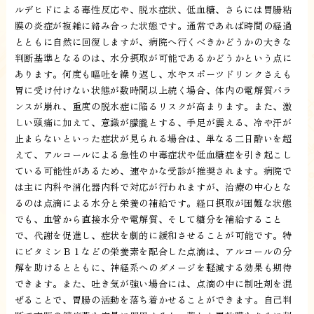
ルデヒドによる毒性反応や、脱水症状、低血糖、さらには胃腸粘
膜の炎症が複雑に絡み合った状態です。通常であれば時間の経過
とともに自然に回復しますが、病院へ行くべきかどうかの大きな
判断基準となるのは、水分摂取が可能であるかどうかという点に
あります。何度も嘔吐を繰り返し、水やスポーツドリンクさえも
胃に受け付けない状態が数時間以上続く場合、体内の電解質バラ
ンスが崩れ、重度の脱水症に陥るリスクが高まります。また、激
しい頭痛に加えて、意識が朦朧とする、手足が震える、冷や汗が
止まらないといった症状が見られる場合は、単なる二日酔いを超
えて、アルコールによる急性の中毒症状や低血糖症を引き起こし
ている可能性があるため、速やかな受診が推奨されます。病院で
は主に内科や消化器内科で対応が行われますが、治療の中心とな
るのは点滴による水分と栄養の補給です。経口摂取が困難な状態
でも、血管から直接水分や電解質、そして糖分を補給すること
で、代謝を促進し、症状を劇的に緩和させることが可能です。特
にビタミンＢ１などの栄養素を配合した点滴は、アルコールの分
解を助けるとともに、神経系へのダメージを軽減する効果も期待
できます。また、吐き気が強い場合には、点滴の中に制吐剤を混
ぜることで、胃腸の活動を落ち着かせることができます。自己判