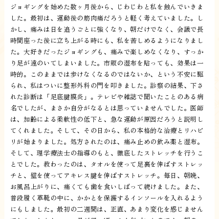
ジョギングを始めた数ヶ月後から、じわじわと私を蝕んでいきま
した。最初は、運動後の筋肉痛だろうと軽く考えていました。し
かし、痛みは日を追うごとに強くなり、朝だけでなく、会議で長
時間座った後に立ち上がる時にも、私を苦しめるようになりまし
た。大好きだったジョギングも、痛みで楽しめなくなり、すっか
り足が遠のいてしまいました。市販の湿布を貼っても、効果は一
時的。このままでは歩けなくなるのではないか、という不安に駆
られ、私はついに整形外科の門を叩きました。診察の結果、下さ
れた診断は「足底腱膜炎」。テレビや雑誌で聞いたことのある病
名でしたが、まさか自分がなるとは思っていませんでした。医師
は、加齢による柔軟性の低下と、急な運動が原因だろうと説明し
てくれました。そして、その日から、私の本格的な治療とリハビ
リが始まりました。処方されたのは、痛み止めの飲み薬と湿布。
そして、理学療法士の指導のもと、徹底したストレッチを行うこ
とでした。教わったのは、タオルを使って足裏を伸ばすストレッ
チと、壁を使ってアキレス腱を伸ばすストレッチ。毎日、朝晩、
お風呂上がりに、痛くても歯を食いしばって続けました。また、
普段履く革靴の中に、かかとを保護するインソールを入れるよう
にもしました。最初の二週間は、正直、あまり変化を感じません