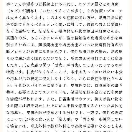
事による手湿疹の延長線上にあったり、カンジダ属などの真菌
（カビ）が関与していたりすることが多く、その治療アプローチ
は大きく異なります。このような症状に悩む方が、爪周囲炎は何
科で診てもらうべきかという問いに対して、最適な答えは間違い
なく皮膚科です。なぜなら、慢性的な症状の原因が細菌なのか、
真菌なのか、あるいはアレルギー性や接触性の皮膚炎なのかを判
別するためには、顕微鏡検査や培養検査といった皮膚科特有の診
断プロセスが必要になるからです。慢性爪周囲炎の場合、爪の周
りの皮膚が赤く腫れるだけでなく、爪の表面が波打つように変形
したり、爪と皮膚の間の「甘皮」が消失してしまったりするのが
特徴です。甘皮がなくなることで、本来は入ってはいけない水分
や汚れが爪の根元に侵入しやすくなり、さらに炎症を悪化させる
という負のスパイラルに陥ります。皮膚科では、抗真菌薬の塗り
薬や、必要に応じてステロイド剤、保湿剤を組み合わせた多角的
な治療が行われます。また、日常生活でのケア、例えば洗い物を
する際には綿手袋をした上にゴム手袋を着用するといった具体的
な指導も、皮膚科医が得意とする分野です。一方で、慢性の炎症
によって爪が肉に食い込む「陥入爪」や「巻き爪」を併発してい
る場合には、形成外科や整形外科との連携が必要になることもあ