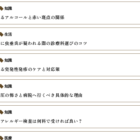
知識
語るアルコールと赤い斑点の関係
生活
日に虫垂炎が疑われる際の診療科選びのコツ
知識
きる突発性発疹のケアと対応策
知識
血圧の怖さと病院へ行くべき具体的な理由
知識
うアレルギー検査は何科で受ければ良い？
医療