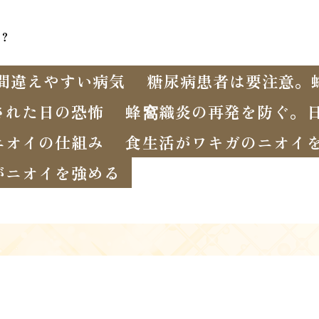
？
間違えやすい病気
糖尿病患者は要注意。
された日の恐怖
蜂窩織炎の再発を防ぐ。
ニオイの仕組み
食生活がワキガのニオイ
がニオイを強める