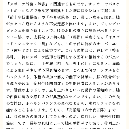
「スポーツ外傷・障害」に関連するものです。サッカーやバスケ
ットボールなどで急な方向転換をした際に膝をひねって起こる
「前十字靭帯損傷」や「半月板損傷」は、激しい痛みと腫れ、膝
がガクッと崩れるような不安定感を伴います。また、ジャンプや
ダッシュを繰り返すことで、膝のお皿の周りに痛みが出る「ジャ
ンパー膝」や、成長期の子供の膝下（脛骨）が痛くなる「オスグ
ッド・シュラッター病」なども、この年代に特有のオーバーユー
ス（使いすぎ）による障害です。これらの場合は、迷わず「整形
外科」、特にスポーツ整形を専門とする医師に相談するのが良い
でしょう。次に、「中年層（四十代～五十代）」になると、加齢
による変化が少しずつ現れ始めます。これまで何のトラブルもな
かった人でも、体重の増加や筋力の低下を背景に、膝の軟骨がす
り減り始める「変形性膝関節症」の初期段階に入ることがありま
す。階段の上り下りや、立ち上がりといった動作の開始時に、膝
の内側に痛みを感じるのが典型的なサインです。また、この年代
の女性は、ホルモンバランスの変化などから、関節リウマチを発
症することもあります。そして、「高齢層（六十代以降）」で
は、膝の痛みの原因として最も多いのが、進行した「変形性膝関
節症」です。長年の負担によって膝の軟骨がすり減り、骨同士が